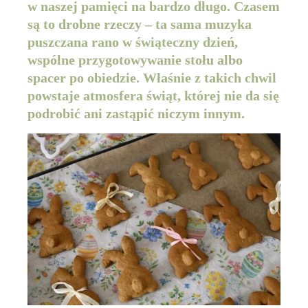
w naszej pamięci na bardzo długo. Czasem
są to drobne rzeczy – ta sama muzyka
puszczana rano w świąteczny dzień,
wspólne przygotowywanie stołu albo
spacer po obiedzie. Właśnie z takich chwil
powstaje atmosfera świąt, której nie da się
podrobić ani zastąpić niczym innym.