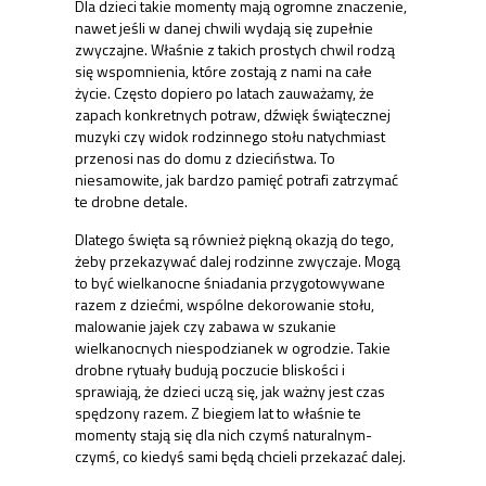
Dla dzieci takie momenty mają ogromne znaczenie,
nawet jeśli w danej chwili wydają się zupełnie
zwyczajne. Właśnie z takich prostych chwil rodzą
się wspomnienia, które zostają z nami na całe
życie. Często dopiero po latach zauważamy, że
zapach konkretnych potraw, dźwięk świątecznej
muzyki czy widok rodzinnego stołu natychmiast
przenosi nas do domu z dzieciństwa. To
niesamowite, jak bardzo pamięć potrafi zatrzymać
te drobne detale.
Dlatego święta są również piękną okazją do tego,
żeby przekazywać dalej rodzinne zwyczaje. Mogą
to być wielkanocne śniadania przygotowywane
razem z dziećmi, wspólne dekorowanie stołu,
malowanie jajek czy zabawa w szukanie
wielkanocnych niespodzianek w ogrodzie. Takie
drobne rytuały budują poczucie bliskości i
sprawiają, że dzieci uczą się, jak ważny jest czas
spędzony razem. Z biegiem lat to właśnie te
momenty stają się dla nich czymś naturalnym-
czymś, co kiedyś sami będą chcieli przekazać dalej.