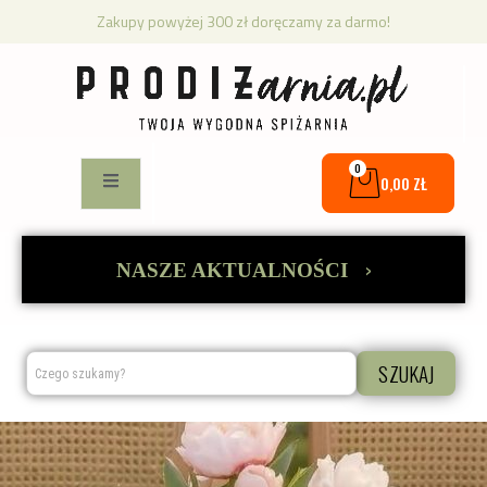
Zakupy powyżej 300 zł doręczamy za darmo!
0
0,00
ZŁ
›
NASZE AKTUALNOŚCI
SZUKAJ