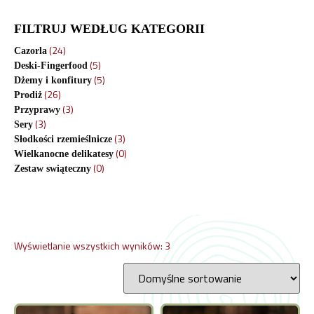
FILTRUJ WEDŁUG KATEGORII
(24)
Cazorla
(5)
Deski-Fingerfood
(5)
Dżemy i konfitury
(26)
Prodiż
(3)
Przyprawy
(3)
Sery
(3)
Słodkości rzemieślnicze
(0)
Wielkanocne delikatesy
(0)
Zestaw swiąteczny
Wyświetlanie wszystkich wyników: 3