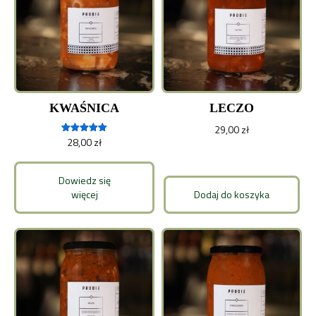
KWAŚNICA
LECZO
29,00
zł
28,00
zł
Oceniono
5.00
na 5
Dowiedz się
więcej
Dodaj do koszyka