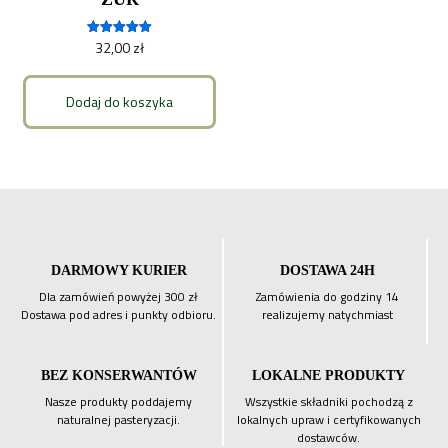
32,00
zł
Oceniono
5.00
na 5
Dodaj do koszyka
DARMOWY KURIER
DOSTAWA 24H
Dla zamówień powyżej 300 zł
Zamówienia do godziny 14
Dostawa pod adres i punkty odbioru.
realizujemy natychmiast
BEZ KONSERWANTÓW
LOKALNE PRODUKTY
Nasze produkty poddajemy
Wszystkie składniki pochodzą z
naturalnej pasteryzacji.
lokalnych upraw i certyfikowanych
dostawców.