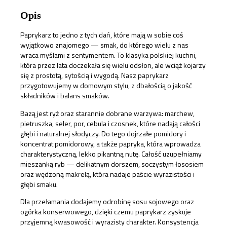
Opis
Paprykarz to jedno z tych dań, które mają w sobie coś
wyjątkowo znajomego — smak, do którego wielu z nas
wraca myślami z sentymentem. To klasyka polskiej kuchni,
która przez lata doczekała się wielu odsłon, ale wciąż kojarzy
się z prostotą, sytością i wygodą. Nasz paprykarz
przygotowujemy w domowym stylu, z dbałością o jakość
składników i balans smaków.
Bazą jest ryż oraz starannie dobrane warzywa: marchew,
pietruszka, seler, por, cebula i czosnek, które nadają całości
głębi i naturalnej słodyczy. Do tego dojrzałe pomidory i
koncentrat pomidorowy, a także papryka, która wprowadza
charakterystyczną, lekko pikantną nutę. Całość uzupełniamy
mieszanką ryb — delikatnym dorszem, soczystym łososiem
oraz wędzoną makrelą, która nadaje paście wyrazistości i
głębi smaku.
Dla przełamania dodajemy odrobinę sosu sojowego oraz
ogórka konserwowego, dzięki czemu paprykarz zyskuje
przyjemną kwasowość i wyrazisty charakter. Konsystencja