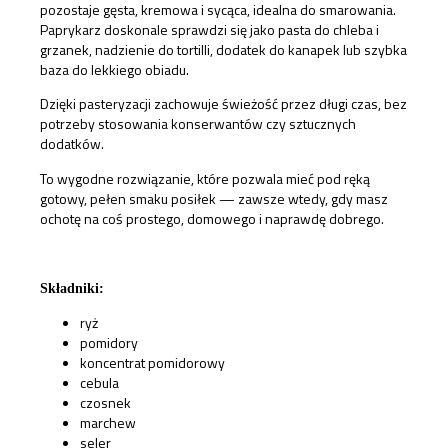
pozostaje gęsta, kremowa i sycąca, idealna do smarowania.
Paprykarz doskonale sprawdzi się jako pasta do chleba i
grzanek, nadzienie do tortilli, dodatek do kanapek lub szybka
baza do lekkiego obiadu.
Dzięki pasteryzacji zachowuje świeżość przez długi czas, bez
potrzeby stosowania konserwantów czy sztucznych
dodatków.
To wygodne rozwiązanie, które pozwala mieć pod ręką
gotowy, pełen smaku posiłek — zawsze wtedy, gdy masz
ochotę na coś prostego, domowego i naprawdę dobrego.
Składniki:
ryż
pomidory
koncentrat pomidorowy
cebula
czosnek
marchew
seler