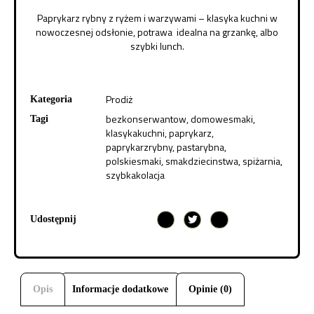
Paprykarz rybny z ryżem i warzywami – klasyka kuchni w
nowoczesnej odsłonie, potrawa idealna na grzankę, albo
szybki lunch.
Prodiż
Kategoria
bezkonserwantow
,
domowesmaki
,
Tagi
klasykakuchni
,
paprykarz
,
paprykarzrybny
,
pastarybna
,
polskiesmaki
,
smakdziecinstwa
,
spiżarnia
,
szybkakolacja
Udostępnij
Opis
Informacje dodatkowe
Opinie (0)