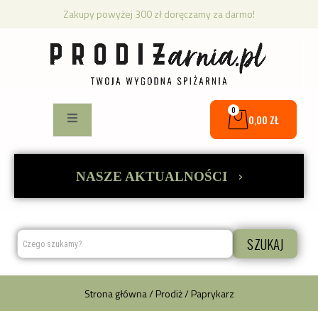
Zakupy powyżej 300 zł doręczamy za darmo!
0
0,00
ZŁ
›
NASZE AKTUALNOŚCI
SZUKAJ
Strona główna
/
Prodiż
/ Paprykarz