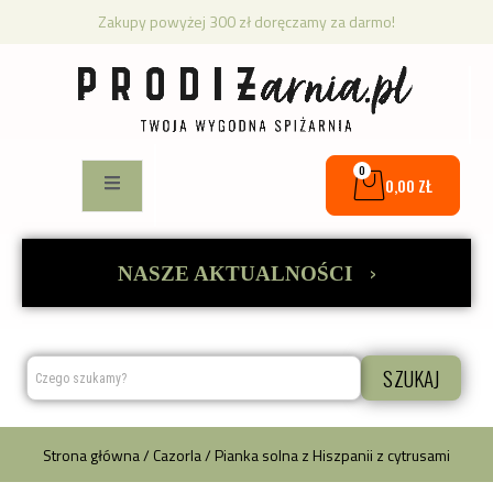
Zakupy powyżej 300 zł doręczamy za darmo!
0
0,00
ZŁ
›
NASZE AKTUALNOŚCI
SZUKAJ
Strona główna
/
Cazorla
/ Pianka solna z Hiszpanii z cytrusami