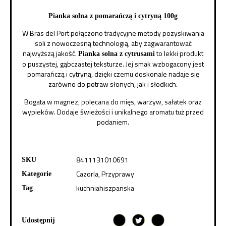
Pianka solna z pomarańczą i cytryną 100g
W Bras del Port połączono tradycyjne metody pozyskiwania
soli z nowoczesną technologią, aby zagwarantować
najwyższą jakość.
to lekki produkt
Pianka solna z cytrusami
o puszystej, gąbczastej teksturze. Jej smak wzbogacony jest
pomarańczą i cytryną, dzięki czemu doskonale nadaje się
zarówno do potraw słonych, jak i słodkich.
Bogata w magnez, polecana do mięs, warzyw, sałatek oraz
wypieków. Dodaje świeżości i unikalnego aromatu tuż przed
podaniem.
8411131010691
SKU
Cazorla
,
Przyprawy
Kategorie
kuchniahiszpanska
Tag
Udostępnij