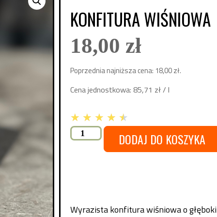
KONFITURA WIŚNIOWA
18,00
zł
Poprzednia najniższa cena:
18,00
zł
.
Cena jednostkowa:
85,71
zł
/ l
★
★
★
★
★
DODAJ DO KOSZYKA
Wyrazista konfitura wiśniowa o głęboki