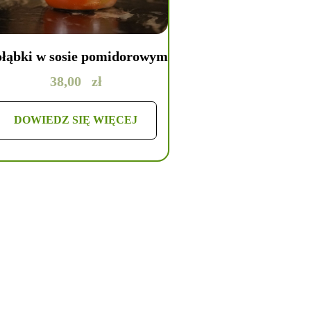
łąbki w sosie pomidorowym
Gołąbki w sosie g
38,00
zł
38,00
zł
DOWIEDZ SIĘ WIĘCEJ
DODAJ DO KOS