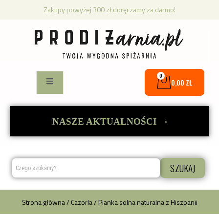
Zakupy powyżej 300 zł doręczamy za darmo!
0
0,00
ZŁ
›
NASZE AKTUALNOŚCI
SZUKAJ
Strona główna
/
Cazorla
/ Pianka solna naturalna z Hiszpanii