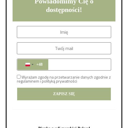
Powiadomimy Cię o
dostępności!
+48
POLAND +48
Wyrażam zgodę na przetwarzanie danych zgodnie z
regulaminem i
polityką prywatności
ZAPISZ SIĘ