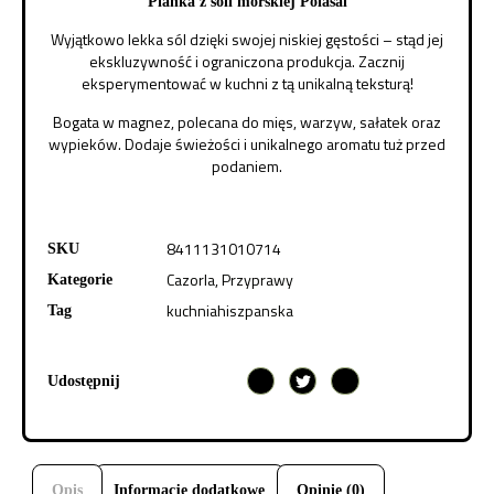
Pianka z soli morskiej Polasal
Wyjątkowo lekka sól dzięki swojej niskiej gęstości – stąd jej
ekskluzywność i ograniczona produkcja. Zacznij
eksperymentować w kuchni z tą unikalną teksturą!
Bogata w magnez, polecana do mięs, warzyw, sałatek oraz
wypieków. Dodaje świeżości i unikalnego aromatu tuż przed
podaniem.
8411131010714
SKU
Cazorla
,
Przyprawy
Kategorie
kuchniahiszpanska
Tag
Udostępnij
Opis
Informacje dodatkowe
Opinie (0)